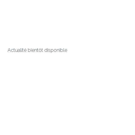
Actualité bientôt disponible
Eyraud Production
2189 Route de Feurs
42210 Saint-Laurent-La-Conche
Nous Contacter