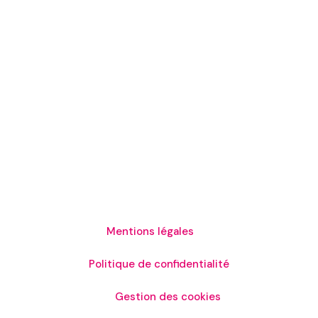
06.07.39.85.55
philippe.e@eyraud-productions.com
Siret : 532 105 574 000 18
Horaires
Du Lundi au Vendredi de 8h00 à 16h00
Mentions légales
Politique de confidentialité
Gestion des cookies