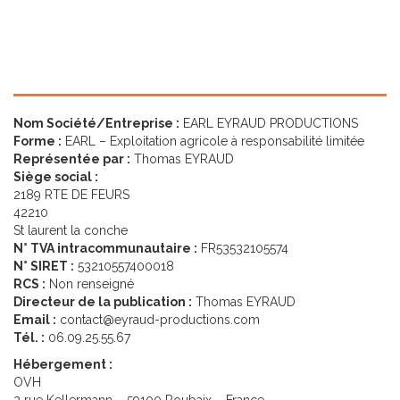
Nom Société/Entreprise :
EARL EYRAUD PRODUCTIONS
Forme :
EARL – Exploitation agricole à responsabilité limitée
Représentée par :
Thomas EYRAUD
Siège social :
2189 RTE DE FEURS
42210
St laurent la conche
N° TVA intracommunautaire :
FR53532105574
N° SIRET :
53210557400018
RCS :
Non renseigné
Directeur de la publication :
Thomas EYRAUD
Email :
contact@eyraud-productions.com
Tél. :
06.09.25.55.67
Hébergement :
OVH