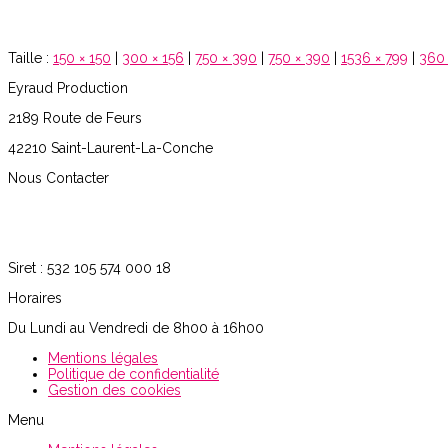
Taille :
150 × 150
|
300 × 156
|
750 × 390
|
750 × 390
|
1536 × 799
|
360 
Eyraud Production
2189 Route de Feurs
42210 Saint-Laurent-La-Conche
Nous Contacter
06.07.39.85.55
philippe.e@eyraud-productions.com
Siret : 532 105 574 000 18
Horaires
Du Lundi au Vendredi de 8h00 à 16h00
Mentions légales
Politique de confidentialité
Gestion des cookies
Menu