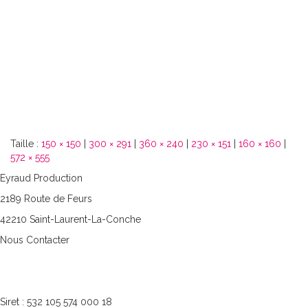
Taille :
150 × 150
|
300 × 291
|
360 × 240
|
230 × 151
|
160 × 160
|
572 × 555
Eyraud Production
2189 Route de Feurs
42210 Saint-Laurent-La-Conche
Nous Contacter
06.07.39.85.55
philippe.e@eyraud-productions.com
Siret : 532 105 574 000 18