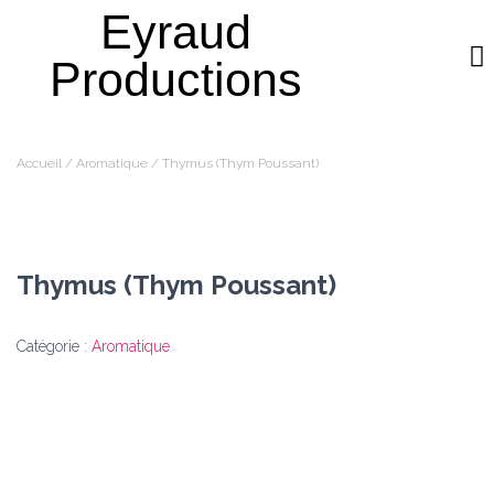
Eyraud
Productions
QUI SOMMES-NOUS ?
AROMATIQUE PLEIN CHAMP
Accueil
/
Aromatique
/ Thymus (Thym Poussant)
Thymus (Thym Poussant)
Catégorie :
Aromatique