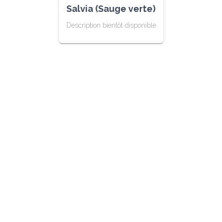
Salvia (Sauge verte)
Description bientôt disponible
Eyraud Production
2189 Route de Feurs
42210 Saint-Laurent-La-Conche
Nous Contacter
06.07.39.85.55
philippe.e@eyraud-productions.com
Siret : 532 105 574 000 18