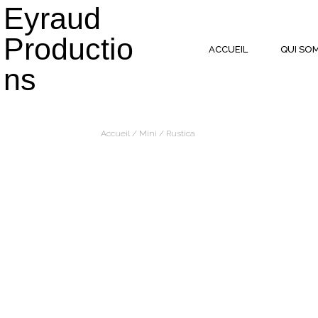
Eyraud
Productio
ACCUEIL
QUI SO
ns
Accueil
/
Mini
/ Rustica