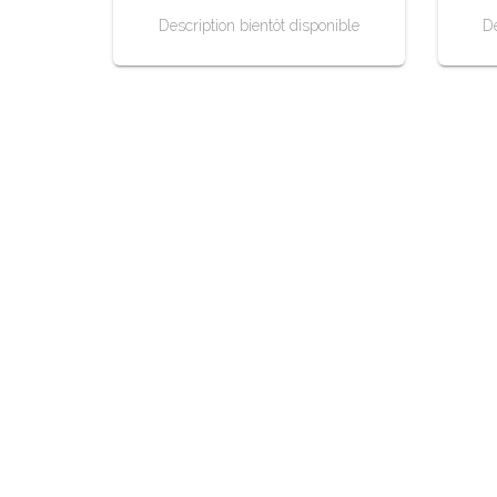
Description bientôt disponible
De
Eyraud Production
2189 Route de Feurs
42210 Saint-Laurent-La-Conche