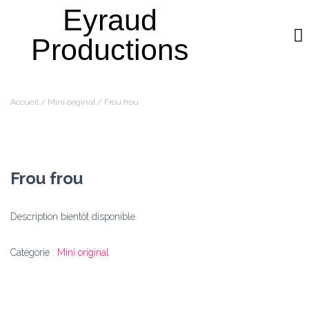
Eyraud
Productions
QUI SOMMES-NOUS ?
AROMATIQUE PLEIN CHAMP
Accueil
/
Mini original
/ Frou frou
Frou frou
Description bientôt disponible
Catégorie :
Mini original