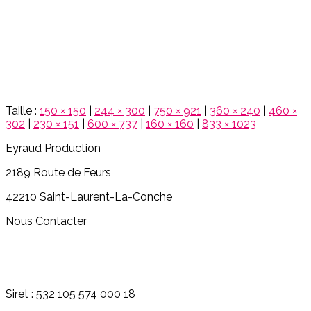
Taille :
150 × 150
|
244 × 300
|
750 × 921
|
360 × 240
|
460 ×
302
|
230 × 151
|
600 × 737
|
160 × 160
|
833 × 1023
Eyraud Production
2189 Route de Feurs
42210 Saint-Laurent-La-Conche
Nous Contacter
06.07.39.85.55
philippe.e@eyraud-productions.com
Siret : 532 105 574 000 18