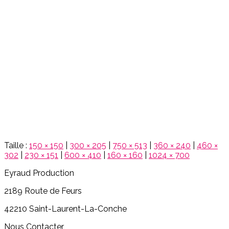
Taille :
150 × 150
|
300 × 205
|
750 × 513
|
360 × 240
|
460 ×
302
|
230 × 151
|
600 × 410
|
160 × 160
|
1024 × 700
Eyraud Production
2189 Route de Feurs
42210 Saint-Laurent-La-Conche
Nous Contacter