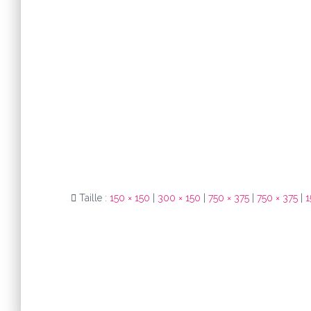
Taille :
150 × 150
|
300 × 150
|
750 × 375
|
750 × 375
|
1