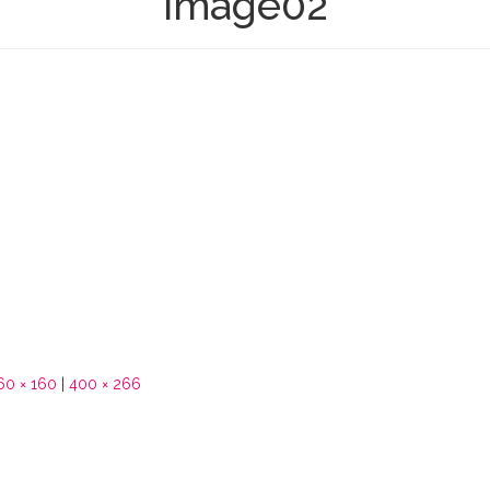
image02
60 × 160
|
400 × 266