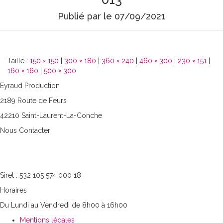
Publié par
le
07/09/2021
Taille :
150 × 150
|
300 × 180
|
360 × 240
|
460 × 300
|
230 × 151
|
160 × 160
|
500 × 300
Eyraud Production
2189 Route de Feurs
42210 Saint-Laurent-La-Conche
Nous Contacter
06.07.39.85.55
philippe.e@eyraud-productions.com
Siret : 532 105 574 000 18
Horaires
Du Lundi au Vendredi de 8h00 à 16h00
Mentions légales