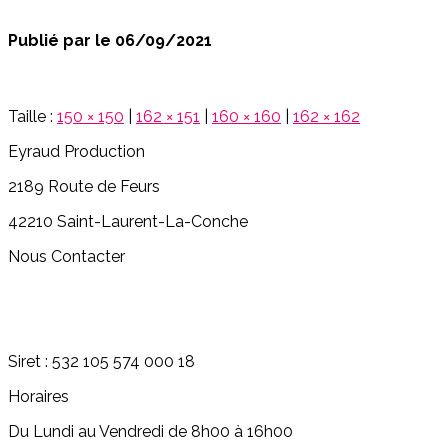
Publié par
le
06/09/2021
Taille :
150 × 150
|
162 × 151
|
160 × 160
|
162 × 162
Eyraud Production
2189 Route de Feurs
42210 Saint-Laurent-La-Conche
Nous Contacter
06.07.39.85.55
philippe.e@eyraud-productions.com
Siret : 532 105 574 000 18
Horaires
Du Lundi au Vendredi de 8h00 à 16h00